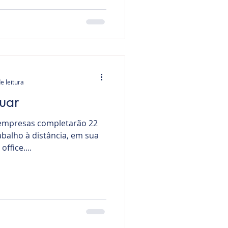
e leitura
uar
s empresas completarão 22
balho à distância, em sua
fice....