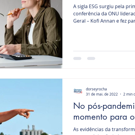
A sigla ESG surgiu pela pr
conferência da ONU liderad
Geral – Kofi Annan e fez par
dorseyrocha
31 de mai. de 2022
2 min d
No pós-pandemi
momento para o
As evidências da transfor