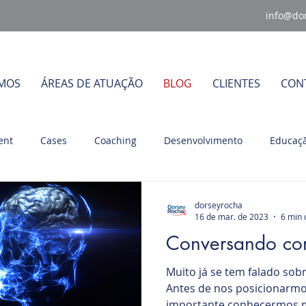
info@do
MOS
ÁREAS DE ATUAÇÃO
BLOG
CLIENTES
CON
ent
Cases
Coaching
Desenvolvimento
Educaçã
derança
Mudanças Organizacionais
Planejamento Estrat
dorseyrocha
16 de mar. de 2023
6 min 
Conversando co
Muito já se tem falado sob
Antes de nos posicionarmo
importante conhecermos m