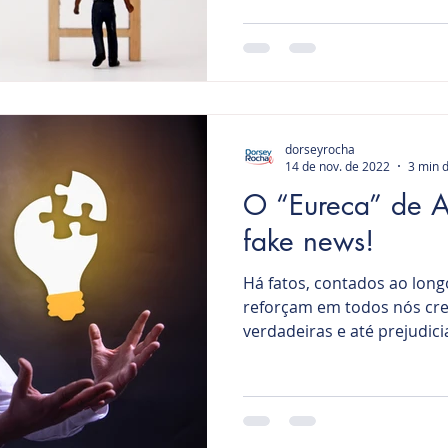
dorseyrocha
14 de nov. de 2022
3 min d
O “Eureca” de 
fake news!
Há fatos, contados ao lon
reforçam em todos nós cr
verdadeiras e até prejudicia