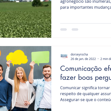
agronegócio são inúmeras
para importantes mudança
dorseyrocha
26 de jan. de 2022
2 min d
Comunicação efe
fazer boas pergu
Comunicar significa torn
respeito de qualquer assun
Assegurar-se que o conteúd