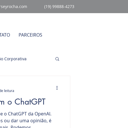
rseyrocha.com
(19) 99888-4273
TATO
PARCEIROS
o Corporativa
égico
Sem Categoria
de leitura
m o ChatGPT
re o ChatGPT da OpenAI.
s ou dar uma opinião, é
ais. Podemos...