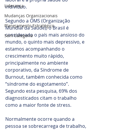
Liderança
indivíduo.
Mudanças Organizacionais
Segundo a OMS (Organização 
Planejamento Estratégico
Mundial da Saúde), o Brasil é 
considerado o país mais ansioso do 
Sem Categoria
mundo, o quinto mais depressivo, e 
estamos acompanhando o 
crescimento muito rápido, 
principalmente no ambiente 
corporativo, da Síndrome de 
Burnout, também conhecida como 
“síndrome do esgotamento”. 
Segundo esta pesquisa, 69% dos 
diagnosticados citam o trabalho 
como a maior fonte de stress. 
Normalmente ocorre quando a 
pessoa se sobrecarrega de trabalho, 