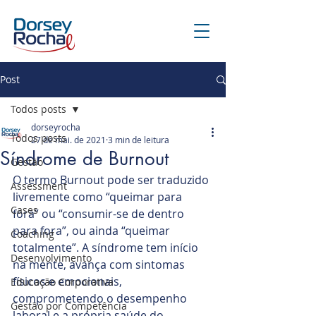
Post
Todos posts
dorseyrocha
Todos posts
27 de mai. de 2021
3 min de leitura
Síndrome de Burnout
Gestão
O termo Burnout pode ser traduzido 
Assessment
livremente como “queimar para 
Cases
fora” ou “consumir-se de dentro 
para fora”, ou ainda “queimar 
Coaching
totalmente”. A síndrome tem início 
Desenvolvimento
na mente, avança com sintomas 
físicos e emocionais, 
Educação Corporativa
comprometendo o desempenho 
Gestão por Competência
laboral e a própria saúde do 