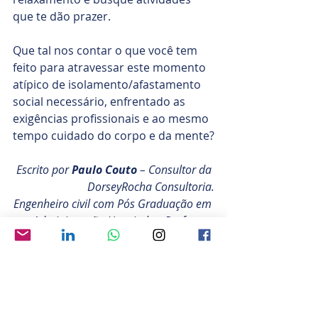
que te dão prazer.
Que tal nos contar o que você tem 
feito para atravessar este momento 
atípico de isolamento/afastamento 
social necessário, enfrentado as 
exigências profissionais e ao mesmo 
tempo cuidado do corpo e da mente?
Escrito por 
Paulo Couto
 – Consultor da 
DorseyRocha Consultoria.
Engenheiro civil com Pós Graduação em 
Administração Hospitalar. Professor 
Pós Graduação na UNICAMP. Foi 
Professor e Coordenador da Faculdade 
de Administração de Empresas da UNIP 
Campinas, graduação e pós-graduação.
Desenvolvimento