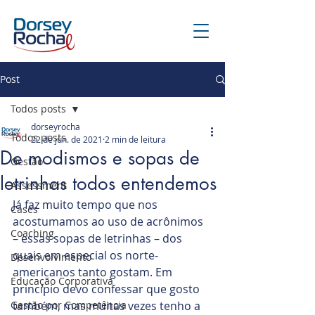
Post
Todos posts
dorseyrocha
Todos posts
22 de jun. de 2021
2 min de leitura
De modismos e sopas de
Gestão
letrinhas todos entendemos
Assessment
Já faz muito tempo que nos 
Cases
acostumamos ao uso de acrônimos 
Coaching
– essas sopas de letrinhas – dos 
quais em especial os norte-
Desenvolvimento
americanos tanto gostam. Em 
Educação Corporativa
princípio devo confessar que gosto 
Gestão por Competência
também, mas muitas vezes tenho a 