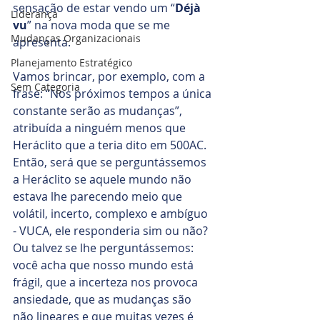
sensação de estar vendo um “
Déjà 
Liderança
vu
” na nova moda que se me 
Mudanças Organizacionais
apresenta.
Planejamento Estratégico
Vamos brincar, por exemplo, com a 
Sem Categoria
frase: “Nos próximos tempos a única 
constante serão as mudanças”, 
atribuída a ninguém menos que 
Heráclito que a teria dito em 500AC. 
Então, será que se perguntássemos 
a Heráclito se aquele mundo não 
estava lhe parecendo meio que 
volátil, incerto, complexo e ambíguo 
- VUCA, ele responderia sim ou não? 
Ou talvez se lhe perguntássemos: 
você acha que nosso mundo está 
frágil, que a incerteza nos provoca 
ansiedade, que as mudanças são 
não lineares e que muitas vezes é 