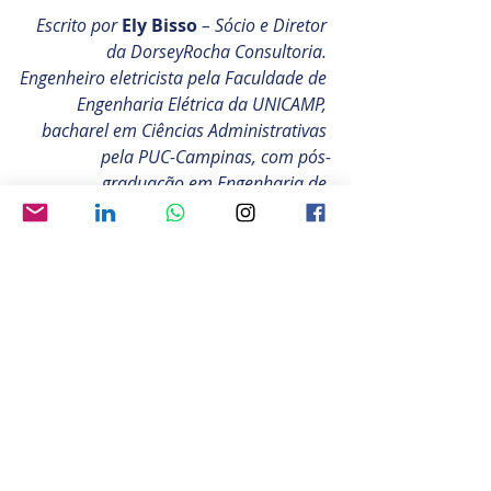
Escrito por 
Ely Bisso
 – Sócio e Diretor 
da DorseyRocha Consultoria. 
Engenheiro eletricista pela Faculdade de 
Engenharia Elétrica da UNICAMP, 
bacharel em Ciências Administrativas 
pela PUC-Campinas, com pós-
graduação em Engenharia de 
Segurança do Trabalho pela UNICAMP e 
MBA em RH pela FGV.
Liderança
Posts recentes
Ver tudo