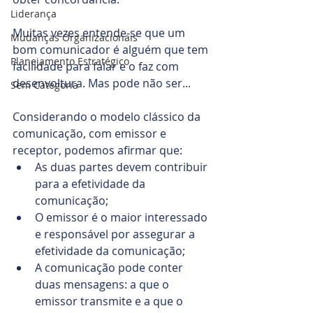
Liderança
Muitas vezes entende-se que um 
Mudanças Organizacionais
bom comunicador é alguém que tem 
Planejamento Estratégico
facilidade para falar e o faz com 
desenvoltura. Mas pode não ser... 
Sem Categoria
Considerando o modelo clássico da 
comunicação, com emissor e 
receptor, podemos afirmar que:
As duas partes devem contribuir 
para a efetividade da 
comunicação;
O emissor é o maior interessado 
e responsável por assegurar a 
efetividade da comunicação;
A comunicação pode conter 
duas mensagens: a que o 
emissor transmite e a que o 