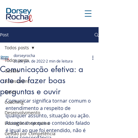
Post
Todos posts
dorseyrocha
Todos posts
26 de jan. de 2022
2 min de leitura
Comunicação efetiva: a
Gestão
arte de fazer boas
Assessment
perguntas e ouvir
Cases
Comunicar significa tornar comum o 
Coaching
entendimento a respeito de 
Desenvolvimento
qualquer assunto, situação ou ação. 
Assegurar-se que o conteúdo falado 
Educação Corporativa
é igual ao que foi entendido, não é 
Gestão por Competência
obter concordância. 