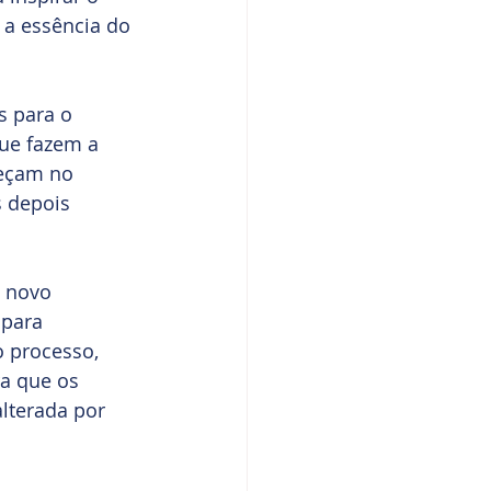
a essência do 
 para o 
ue fazem a 
eçam no 
 depois 
 novo 
 para 
 processo, 
a que os 
lterada por 