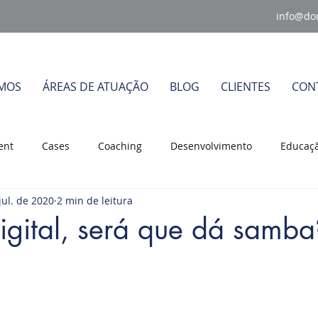
info@do
MOS
ÁREAS DE ATUAÇÃO
BLOG
CLIENTES
CON
ent
Cases
Coaching
Desenvolvimento
Educaçã
jul. de 2020
2 min de leitura
derança
Mudanças Organizacionais
Planejamento Estrat
Digital, será que dá samba