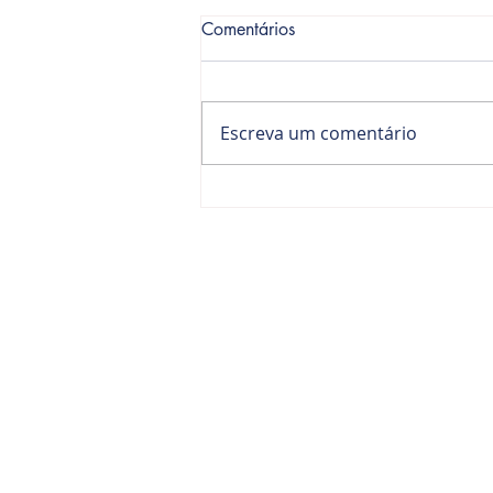
Comentários
Escreva um comentário
No pós-pandemia, um novo
momento para o agronegócio
SOBRE NÓS
CONT
Consultoria empresarial com mais de
(19
45 anos de experiência em
info@dor
desenvolvimento humano e
organizacional, liderança, coaching e
educação corporativa.