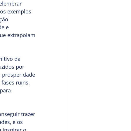
elembrar 
mos exemplos 
ção 
de e 
que extrapolam 
itivo da 
uzidos por 
a prosperidade 
fases ruins. 
para 
nseguir trazer 
des, e os 
inspirar o 