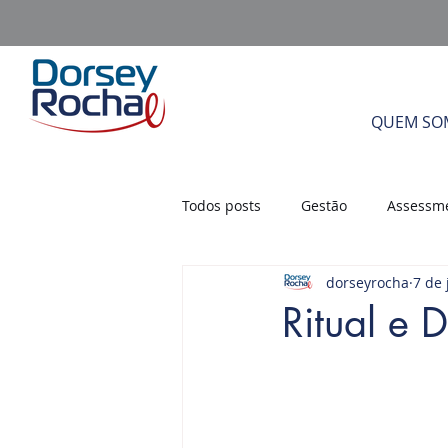
QUEM SO
Todos posts
Gestão
Assessm
dorseyrocha
7 de 
Gestão por Competência
Li
Ritual e 