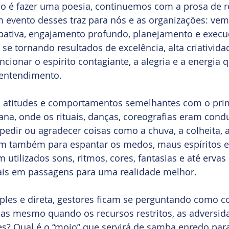
o é fazer uma poesia, continuemos com a prosa de r
m evento desses traz para nós e as organizações: ve
cipativa, engajamento profundo, planejamento e execu
se tornando resultados de excelência, alta criativida
cionar o espírito contagiante, a alegria e a energia 
 entendimento.
a atitudes e comportamentos semelhantes com o prim
na, onde os rituais, danças, coreografias eram cond
edir ou agradecer coisas como a chuva, a colheita, 
iam também para espantar os medos, maus espíritos e 
utilizados sons, ritmos, cores, fantasias e até ervas 
uais em passagens para uma realidade melhor.
les e direta, gestores ficam se perguntando como co
as mesmo quando os recursos restritos, as adversida
s? Qual é o “mojo” que servirá de samba enredo para 