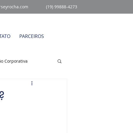
rseyrocha.com
(19) 99888-4273
TATO
PARCEIROS
o Corporativa
égico
Sem Categoria
?