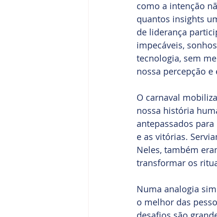
como a intenção nã
quantos insights u
de liderança parti
impecáveis, sonhos 
tecnologia, sem men
nossa percepção e
O carnaval mobiliz
nossa história huma
antepassados para p
e as vitórias. Serv
Neles, também eram 
transformar os rit
Numa analogia simp
o melhor das pesso
desafios são grande