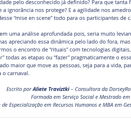
dade pelo desconhecido já definido? Para que tanta f
que a ignorância nos protege? E a agilidade nos amedro
desse “mise en scene” todo para os participantes de 
em uma análise aprofundada pois, seria muito levia
nas apreciando essa dinâmica pelo lado do fora, mas 
os o encontro de “rituais” com tecnologias digitais
er” todas as etapas ou “fazer” pragmaticamente o esse
cado maior que move as pessoas, seja para a vida, par
a o carnaval.
Escrito por 
Aliete Traviztki
 – Consultora da DorseyRo
Formada em Serviço Social e Mestrado em F
 de Especialização em Recursos Humanos e MBA em Gest