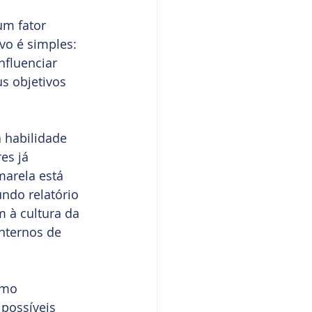
um fator 
vo é simples: 
nfluenciar 
us objetivos 
habilidade 
es já 
arela está 
undo relatório 
 à cultura da 
nternos de 
omo 
possíveis 