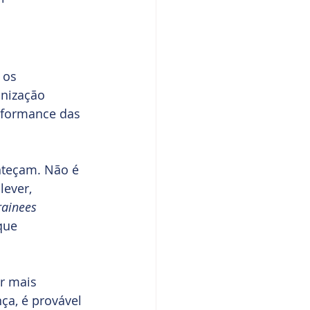
 os 
nização 
rformance das 
nteçam. Não é 
ever, 
rainees
que 
r mais 
ça, é provável 