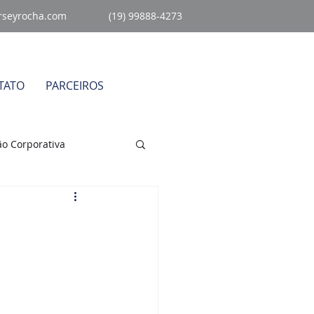
rseyrocha.com
(19) 99888-4273
TATO
PARCEIROS
o Corporativa
égico
Sem Categoria