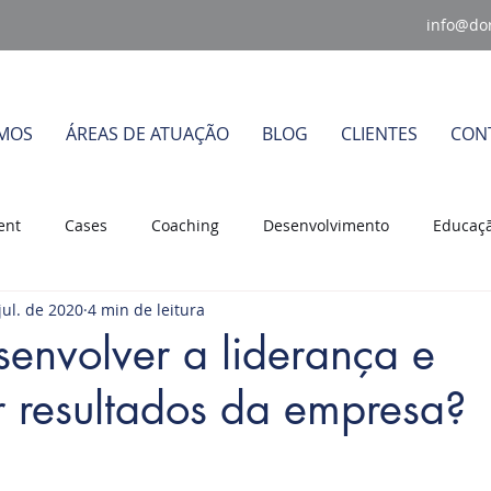
info@do
MOS
ÁREAS DE ATUAÇÃO
BLOG
CLIENTES
CON
ent
Cases
Coaching
Desenvolvimento
Educaçã
jul. de 2020
4 min de leitura
derança
Mudanças Organizacionais
Planejamento Estrat
envolver a liderança e
r resultados da empresa?