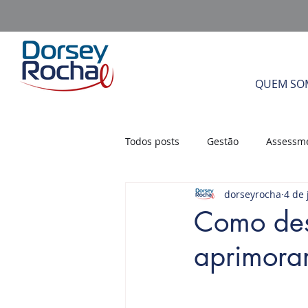
QUEM SO
Todos posts
Gestão
Assessm
dorseyrocha
4 de 
Gestão por Competência
Li
Como des
aprimora