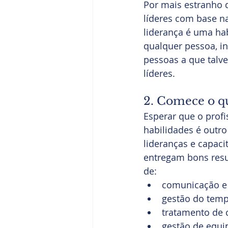
Por mais estranho 
líderes com base na
liderança é uma hab
qualquer pessoa, i
pessoas a que talv
líderes.
2. Comece o q
Esperar que o profi
habilidades é outr
lideranças e capaci
entregam bons resul
de:
comunicação e 
gestão do temp
tratamento de c
gestão de equi