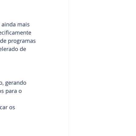
é ainda mais 
ecificamente 
 de programas 
lerado de 
o, gerando 
s para o 
car os 