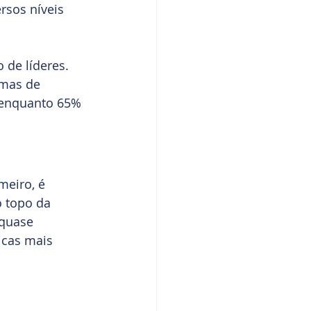
rsos níveis 
de líderes. 
mas de 
, enquanto 65% 
meiro, é 
 topo da 
 quase 
icas mais 