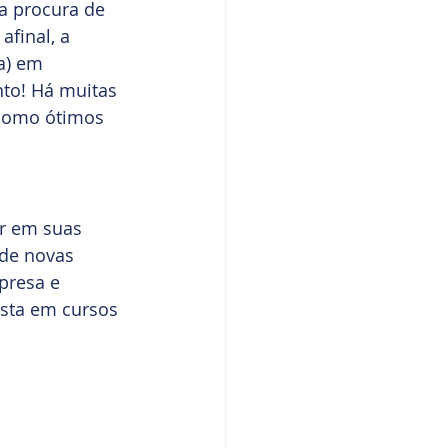
a procura de 
afinal, a 
a) em 
to! Há muitas 
 como ótimos 
ir em suas 
de novas 
presa e 
ista em cursos 