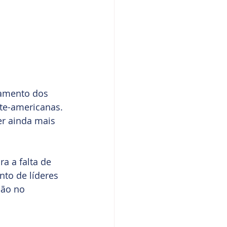
ramento dos 
te-americanas.
er ainda mais 
a a falta de 
nto de líderes 
ção no 