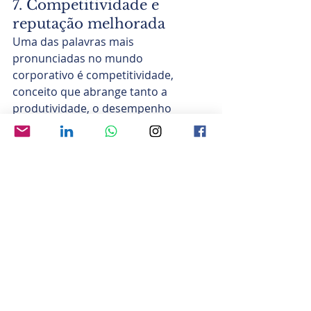
7. Competitividade e 
reputação melhorada
Uma das palavras mais 
pronunciadas no mundo 
corporativo é competitividade, 
conceito que abrange tanto a 
produtividade, o desempenho 
organizacional e seu 
posicionamento no segmento em 
que atua a empresa. Já a reputação, 
diz respeito à imagem da 
organização na sociedade e em seu 
mercado, reputação esta que é 
construída ao longo dos anos e que 
pode ser medida também por 
pesquisa. Ambos são conceitos que 
representam ativos intangíveis 
organizacionais e que são 
precificados, de alguma forma, pelo 