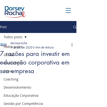
Post
Todos posts
dorseyrocha
Todos posts
7 de jul. de 2020
5 min de leitura
7 razões para investir em
Gestão
educação corporativa em
Assessment
sua empresa
Cases
Coaching
Desenvolvimento
Educação Corporativa
Gestão por Competência